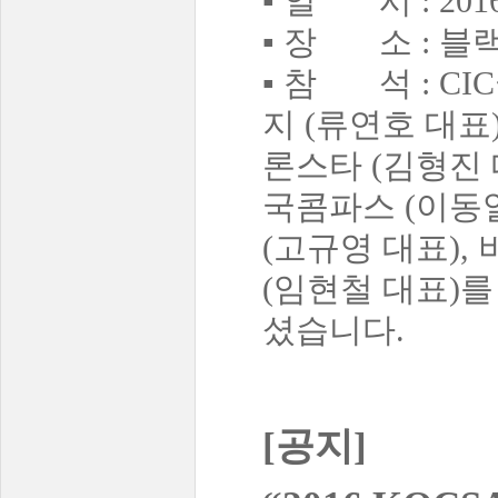
▪ 일 시 : 201
▪ 장 소 : 블
▪ 참 석 : C
지 (류연호 대표
론스타 (김형진 
국콤파스 (이동열
(고규영 대표),
(임현철 대표)를
셨습니다.
[공지]