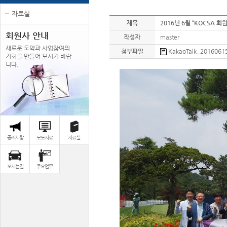
자료실
제목
2016년 6월 “KOCSA 
회원사 안내
작성자
master
새로운 도약과 사업참여의
첨부파일
KakaoTalk_20160615
기회를 만들어 보시기 바랍
니다.
공지사항
보도자료
자료실
오시는길
주요업무