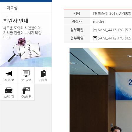
자료실
제목
[협회소식] 2017 정기총회
회원사 안내
작성자
master
새로운 도약과 사업참여의
첨부파일
SAM_4415.JPG (5.7
기회를 만들어 보시기 바랍
니다.
첨부파일
SAM_4412.JPG (4.5
공지사항
보도자료
자료실
오시는길
주요업무