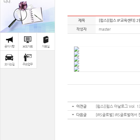
니다.
제목
[윕스][윕스 IP교육센터] 
작성자
master
공지사항
보도자료
자료실
오시는길
주요업무
이전글
[윕스][윕스 아날로그 Vol. 
다음글
[IRS글로벌] IRS글로벌에서 전하