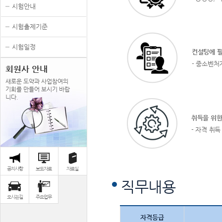
시험안내
시험출제기준
시험일정
컨설팅에 필
- 중소벤처
회원사 안내
새로운 도약과 사업참여의
기회를 만들어 보시기 바랍
니다.
취득을 위한 
- 자격 취
공지사항
보도자료
자료실
직무내용
오시는길
주요업무
자격등급