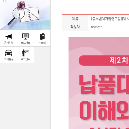
니다.
제목
[중소벤처기업연구원][제2차
작성자
master
공지사항
보도자료
자료실
오시는길
주요업무