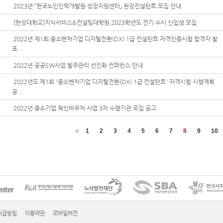
2023년 「한국노인인력개발원 성장지원센터」 현장컨설턴트 모집 안내
[한성대학교]지식서비스&컨설팅대학원 2023학년도 전기 수시 신입생 모집
2022년 제1회 중소벤처기업 디지털전환(DX) 1급 컨설턴트 자격인증시험 합격자 발
표 ...
2022년 공공SW사업 발주관리 선진화 컨퍼런스 안내
2022년도 제1회 '중소벤처기업 디지털전환(DX) 1급 컨설턴트' 자격시험 시행계획
공...
2022년 중소기업 혁신바우처 사업 3차 수행기관 모집 공고
1
2
3
4
5
6
7
8
9
10
취급방침
이용약관
모바일버전