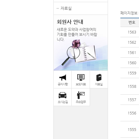
자료실
페이지정보 : 
회원사 안내
번호
새로운 도약과 사업참여의
1563
기회를 만들어 보시기 바랍
니다.
1562
1561
1560
1559
공지사항
보도자료
자료실
1558
1557
오시는길
주요업무
1556
1555